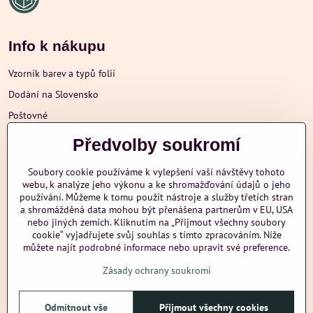
Info k nákupu
Vzorník barev a typů folií
Dodání na Slovensko
Poštovné
Obchodní podmínky
Předvolby soukromí
Reklamace
Soubory cookie používáme k vylepšení vaší návštěvy tohoto
Ochrana osobních údajů
webu, k analýze jeho výkonu a ke shromažďování údajů o jeho
používání. Můžeme k tomu použít nástroje a služby třetích stran
a shromážděná data mohou být přenášena partnerům v EU, USA
nebo jiných zemích. Kliknutím na „Přijmout všechny soubory
Další informace
cookie“ vyjadřujete svůj souhlas s tímto zpracováním. Níže
můžete najít podrobné informace nebo upravit své preference.
Zásady ochrany soukromí
nazehlujeme
Odmítnout vše
Přijmout všechny cookies