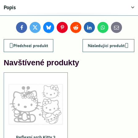
Popis
Facebook
Twitter
Bluesky
Pinterest
Reddit
LinkedIn
WhatsApp
E-
mail
Předchozí produkt
Následující produkt
Navštívené produkty
Reflexní arch Kitty 3