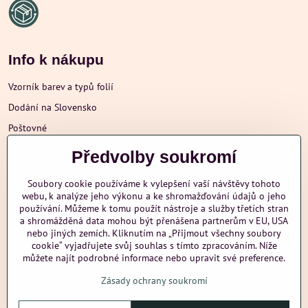
Info k nákupu
Vzorník barev a typů folií
Dodání na Slovensko
Poštovné
Obchodní podmínky
Předvolby soukromí
Reklamace
Soubory cookie používáme k vylepšení vaší návštěvy tohoto
Ochrana osobních údajů
webu, k analýze jeho výkonu a ke shromažďování údajů o jeho
používání. Můžeme k tomu použít nástroje a služby třetích stran
a shromážděná data mohou být přenášena partnerům v EU, USA
nebo jiných zemích. Kliknutím na „Přijmout všechny soubory
Další informace
cookie“ vyjadřujete svůj souhlas s tímto zpracováním. Níže
můžete najít podrobné informace nebo upravit své preference.
Zásady ochrany soukromí
nazehlujeme