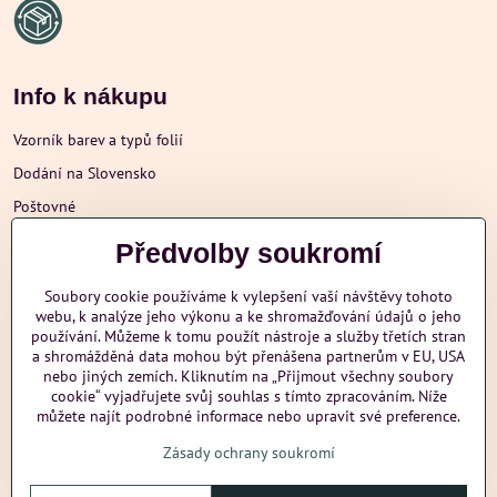
Info k nákupu
Vzorník barev a typů folií
Dodání na Slovensko
Poštovné
Obchodní podmínky
Předvolby soukromí
Reklamace
Soubory cookie používáme k vylepšení vaší návštěvy tohoto
Ochrana osobních údajů
webu, k analýze jeho výkonu a ke shromažďování údajů o jeho
používání. Můžeme k tomu použít nástroje a služby třetích stran
a shromážděná data mohou být přenášena partnerům v EU, USA
nebo jiných zemích. Kliknutím na „Přijmout všechny soubory
Další informace
cookie“ vyjadřujete svůj souhlas s tímto zpracováním. Níže
můžete najít podrobné informace nebo upravit své preference.
Zásady ochrany soukromí
nazehlujeme