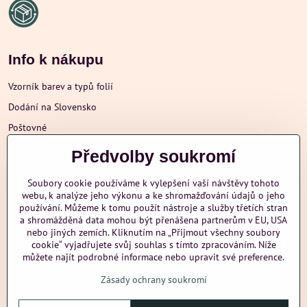
Info k nákupu
Vzorník barev a typů folií
Dodání na Slovensko
Poštovné
Obchodní podmínky
Předvolby soukromí
Reklamace
Soubory cookie používáme k vylepšení vaší návštěvy tohoto
Ochrana osobních údajů
webu, k analýze jeho výkonu a ke shromažďování údajů o jeho
používání. Můžeme k tomu použít nástroje a služby třetích stran
a shromážděná data mohou být přenášena partnerům v EU, USA
nebo jiných zemích. Kliknutím na „Přijmout všechny soubory
Další informace
cookie“ vyjadřujete svůj souhlas s tímto zpracováním. Níže
můžete najít podrobné informace nebo upravit své preference.
Zásady ochrany soukromí
nazehlujeme