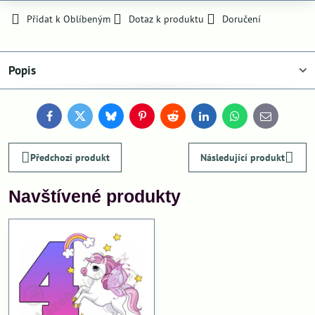
Přidat k Oblíbeným
Dotaz k produktu
Doručení
Popis
Facebook
Twitter
Bluesky
Pinterest
Reddit
LinkedIn
WhatsApp
E-
mail
Předchozí produkt
Následující produkt
Navštívené produkty