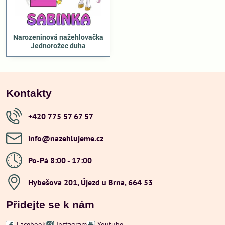
Narozeninová nažehlovačka
Jednorožec duha
Kontakty
+420 775 57 67 57
info​@nazehlujeme​.cz
Po-Pá 8:00 - 17:00
Hybešova 201, Újezd u Brna, 664 53
Přidejte se k nám
Facebook
Instagram
Youtube