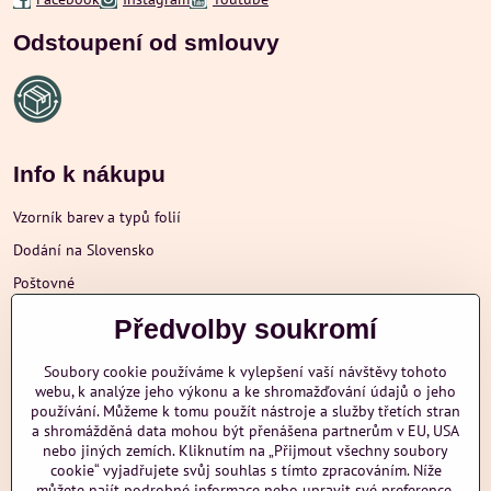
Odstoupení od smlouvy
Info k nákupu
Vzorník barev a typů folií
Dodání na Slovensko
Poštovné
Obchodní podmínky
Předvolby soukromí
Reklamace
Soubory cookie používáme k vylepšení vaší návštěvy tohoto
Ochrana osobních údajů
webu, k analýze jeho výkonu a ke shromažďování údajů o jeho
používání. Můžeme k tomu použít nástroje a služby třetích stran
a shromážděná data mohou být přenášena partnerům v EU, USA
nebo jiných zemích. Kliknutím na „Přijmout všechny soubory
Další informace
cookie“ vyjadřujete svůj souhlas s tímto zpracováním. Níže
můžete najít podrobné informace nebo upravit své preference.