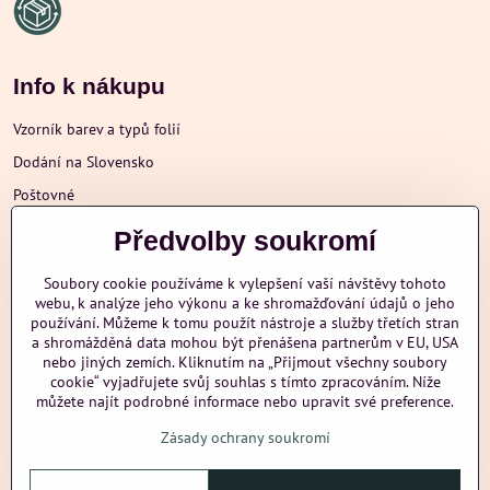
Info k nákupu
Vzorník barev a typů folií
Dodání na Slovensko
Poštovné
Obchodní podmínky
Předvolby soukromí
Reklamace
Soubory cookie používáme k vylepšení vaší návštěvy tohoto
Ochrana osobních údajů
webu, k analýze jeho výkonu a ke shromažďování údajů o jeho
používání. Můžeme k tomu použít nástroje a služby třetích stran
a shromážděná data mohou být přenášena partnerům v EU, USA
nebo jiných zemích. Kliknutím na „Přijmout všechny soubory
Další informace
cookie“ vyjadřujete svůj souhlas s tímto zpracováním. Níže
můžete najít podrobné informace nebo upravit své preference.
Zásady ochrany soukromí
nazehlujeme