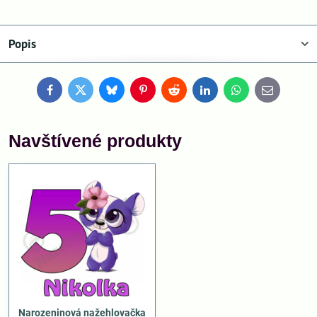
Popis
Facebook
Twitter
Bluesky
Pinterest
Reddit
LinkedIn
WhatsApp
E-
mail
Navštívené produkty
Narozeninová nažehlovačka