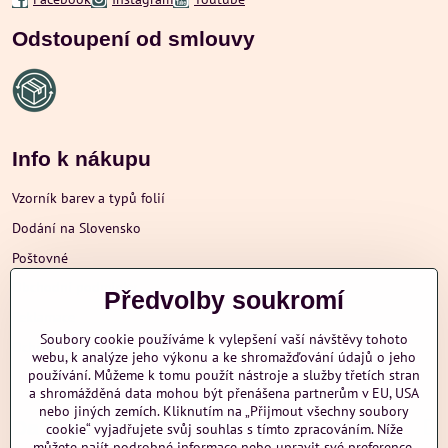
Odstoupení od smlouvy
Info k nákupu
Vzorník barev a typů folií
Dodání na Slovensko
Poštovné
Obchodní podmínky
Předvolby soukromí
Reklamace
Soubory cookie používáme k vylepšení vaší návštěvy tohoto
Ochrana osobních údajů
webu, k analýze jeho výkonu a ke shromažďování údajů o jeho
používání. Můžeme k tomu použít nástroje a služby třetích stran
a shromážděná data mohou být přenášena partnerům v EU, USA
nebo jiných zemích. Kliknutím na „Přijmout všechny soubory
Další informace
cookie“ vyjadřujete svůj souhlas s tímto zpracováním. Níže
můžete najít podrobné informace nebo upravit své preference.