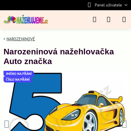
Panel uživatele
NAROZENINOVÉ
Narozeninová nažehlovačka
Auto značka
JMÉNO NA PŘÁNÍ
ČÍSLO NA PŘÁNÍ