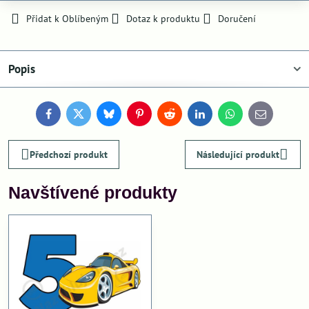
Přidat k Oblíbeným
Dotaz k produktu
Doručení
Popis
Facebook
Twitter
Bluesky
Pinterest
Reddit
LinkedIn
WhatsApp
E-
mail
Předchozí produkt
Následující produkt
Navštívené produkty