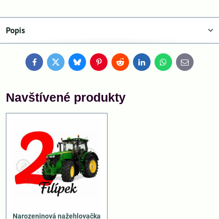
Popis
Facebook
Twitter
Bluesky
Pinterest
Reddit
LinkedIn
WhatsApp
E-
mail
Navštívené produkty
Narozeninová nažehlovačka