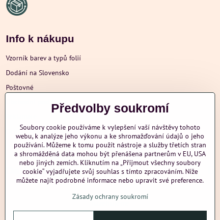
Info k nákupu
Vzorník barev a typů folií
Dodání na Slovensko
Poštovné
Obchodní podmínky
Předvolby soukromí
Reklamace
Soubory cookie používáme k vylepšení vaší návštěvy tohoto
Ochrana osobních údajů
webu, k analýze jeho výkonu a ke shromažďování údajů o jeho
používání. Můžeme k tomu použít nástroje a služby třetích stran
a shromážděná data mohou být přenášena partnerům v EU, USA
nebo jiných zemích. Kliknutím na „Přijmout všechny soubory
Další informace
cookie“ vyjadřujete svůj souhlas s tímto zpracováním. Níže
můžete najít podrobné informace nebo upravit své preference.
Zásady ochrany soukromí
nazehlujeme